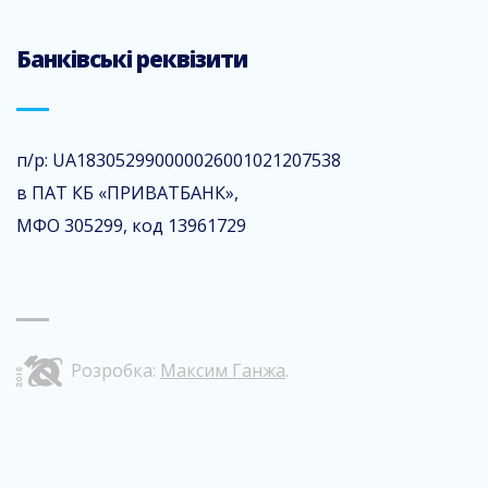
Банківські реквізити
п/р: UA183052990000026001021207538
в ПАТ КБ «ПРИВАТБАНК»,
МФО 305299, код 13961729
Розробка:
Максим Ганжа
.