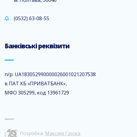
м. Полтава, 36040
(0532) 63-08-55
Банківські реквізити
п/р: UA183052990000026001021207538
в ПАТ КБ «ПРИВАТБАНК»,
МФО 305299, код 13961729
Розробка:
Максим Ганжа
.