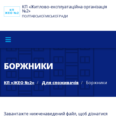
КП «Житлово-експлуатаційна організація
№2»
ПОЛТАВСЬКОЇ МІСЬКОЇ РАДИ
БОРЖНИКИ
КП «ЖЕО №2»
Для споживачів
Боржники
Завантажте нижченаведений файл, щоб дізнатися