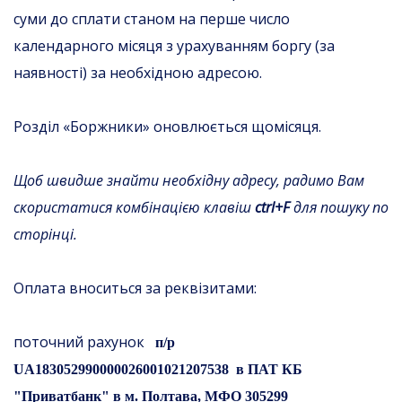
суми до сплати станом на перше число
календарного місяця з урахуванням боргу (за
наявності) за необхідною адресою.
Розділ «Боржники» оновлюється щомісяця.
Щоб швидше знайти необхідну адресу, радимо Вам
скористатися комбінацією клавіш
ctrl+F
для пошуку по
сторінці.
Оплата вноситься за реквізитами:
поточний рахунок
п/р
UA
183052990000026001021207538
в ПАТ КБ
"Приватбанк" в м. Полтава,
МФО 305299