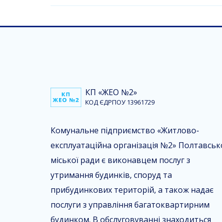
КП «ЖЕО №2»
КОД ЄДРПОУ 13961729
Комунальне підприємство «Житлово-
експлуатаційна організація №2» Полтавськ
міської ради є виконавцем послуг з
утримання будинків, споруд та
прибудинкових територій, а також надає
послуги з управління багатоквартирним
будинком. В обслуговуванні знаходиться