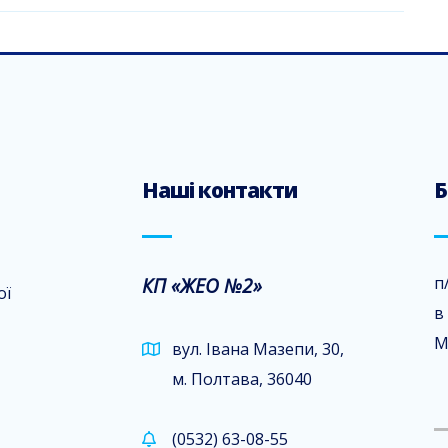
Наші контакти
Б
КП «ЖЕО №2»
п
ої
в
М
вул. Івана Мазепи, 30,
м. Полтава, 36040
(0532) 63-08-55