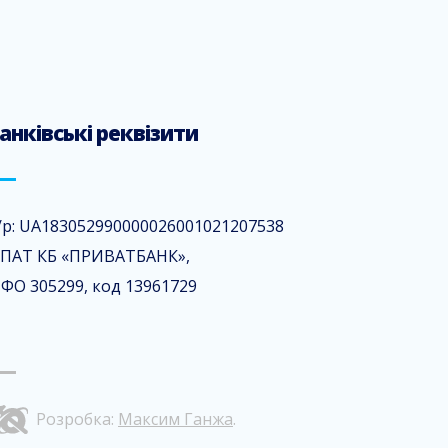
анківські реквізити
/р: UA183052990000026001021207538
 ПАТ КБ «ПРИВАТБАНК»,
ФО 305299, код 13961729
Розробка:
Максим Ганжа
.