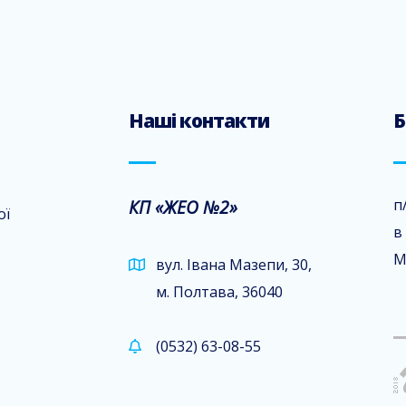
Наші контакти
Б
КП «ЖЕО №2»
п
ої
в
М
вул. Івана Мазепи, 30,
м. Полтава, 36040
(0532) 63-08-55