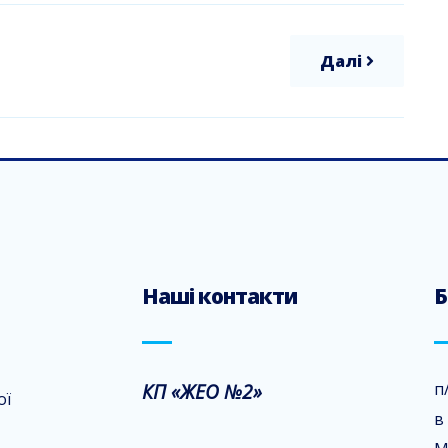
Далі
Наші контакти
Б
КП «ЖЕО №2»
п
ої
в