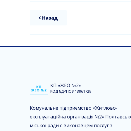
Назад
КП «ЖЕО №2»
КОД ЄДРПОУ 13961729
Комунальне підприємство «Житлово-
експлуатаційна організація №2» Полтавськ
міської ради є виконавцем послуг з