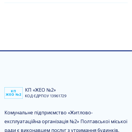
КП «ЖЕО №2»
КОД ЄДРПОУ 13961729
Комунальне підприємство «Житлово-
експлуатаційна організація №2» Полтавської міської
ради є виконавцем послуг з утримання будинків,