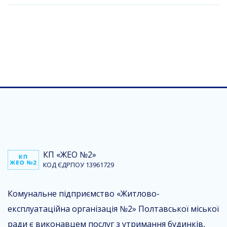
КП «ЖЕО №2»
КОД ЄДРПОУ 13961729
Комунальне підприємство «Житлово-
експлуатаційна організація №2» Полтавської міської
ради є виконавцем послуг з утримання будинків,