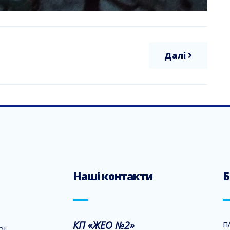
Далі
Наші контакти
Б
КП «ЖЕО №2»
п
ої