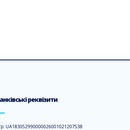
анківські реквізити
/р: UA183052990000026001021207538