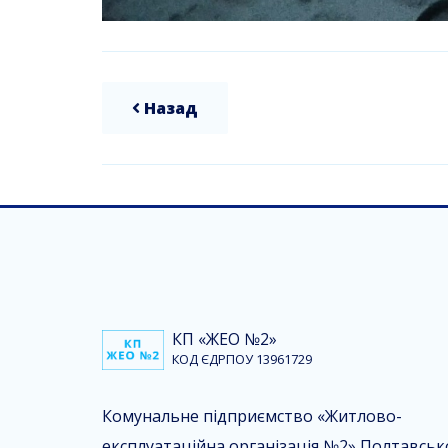
Назад
КП «ЖЕО №2»
КОД ЄДРПОУ 13961729
Комунальне підприємство «Житлово-
експлуатаційна організація №2» Полтавськ