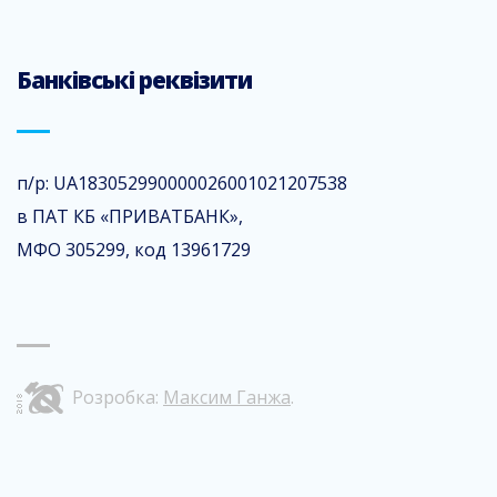
Банківські реквізити
п/р: UA183052990000026001021207538
в ПАТ КБ «ПРИВАТБАНК»,
МФО 305299, код 13961729
Розробка:
Максим Ганжа
.