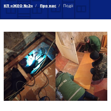
КП «ЖЕО №2»
Про нас
Події