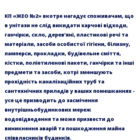
КП «ЖЕО №2» вкотре нагадує споживачам, що
в унітази не слід викидати харчові відходи,
ганчірки, скло, дерев’яні, пластикові речі та
матеріали, засоби особистої гігієни, білизну,
памперси, прокладки, будівельне сміття,
кістки, поліетиленові пакети, ганчірки та інші
предмети та засоби, котрі зменшують
прохідність каналізаційних труб та
сантехнічних приладів у ваших помешканнях -
усе це призводить до засмічення
внутрішньобудинкових мереж
водовідведення та може призвести до
виникнення аварій та пошкодження майна
співвласників будинків
.