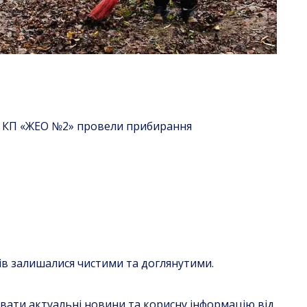
№4 КП «ЖЕО №2» провели прибирання
 залишалися чистими та доглянутими.
увати актуальні новини та корисну інформацію від