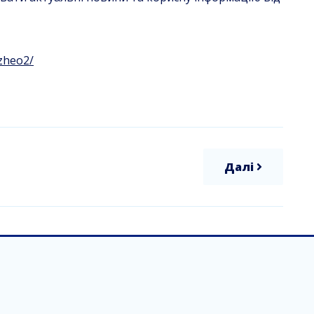
zheo2/
Далі