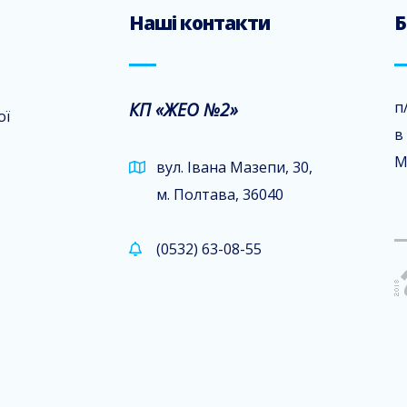
Наші контакти
Б
КП «ЖЕО №2»
п
ої
в
М
вул. Івана Мазепи, 30,
м. Полтава, 36040
(0532) 63-08-55