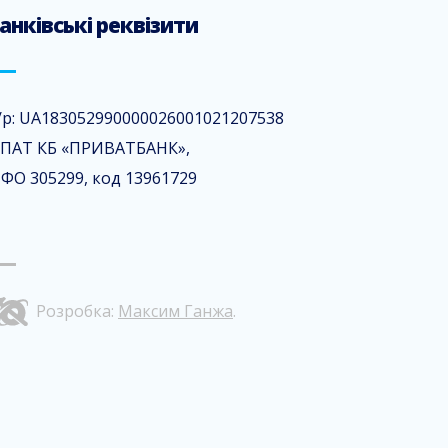
анківські реквізити
/р: UA183052990000026001021207538
 ПАТ КБ «ПРИВАТБАНК»,
ФО 305299, код 13961729
Розробка:
Максим Ганжа
.