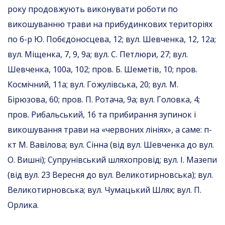
року продовжують виконувати роботи по
викошуванню трави на прибудинкових територіях
по б-р Ю. Побєдоносцева, 12; вул. Шевченка, 12, 12а;
вул. Міщенка, 7, 9, 9а; вул. С. Петлюри, 27; вул.
Шевченка, 100а, 102; пров. Б. Шеметів, 10; пров.
Космічний, 11а; вул. Гожулівська, 20; вул. М.
Бірюзова, 60; пров. П. Ротача, 9а; вул. Головка, 4;
пров. Рибальський, 16 та прибирання зупинок і
викошування трави на «червоних лініях», а саме: п-
кт М. Вавілова; вул. Сінна (від вул. Шевченка до вул.
О. Вишні); Супрунівський шляхопровід; вул. І. Мазепи
(від вул. 23 Вересня до вул. Великотирновська); вул.
Великотирновська; вул. Чумацький Шлях; вул. П.
Орлика.