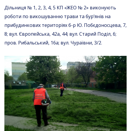
Дільниця № 1, 2, 3, 4, 5 КП «ЖЕО № 2» виконують
роботи по викошуванню трави та бур’янів на
прибудинкових територіях б-р Ю. Побєдоносцева, 7,
8; вул. Європейська, 42а, 44; вул. Старий Поділ, 6;
пров. Рибальський, 16а; вул. Чураївни, 3/2.