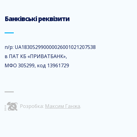
Банківські реквізити
п/р: UA183052990000026001021207538
в ПАТ КБ «ПРИВАТБАНК»,
МФО 305299, код 13961729
Розробка:
Максим Ганжа
.