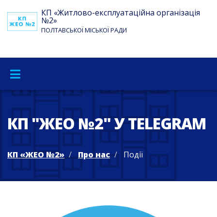
КП «Житлово-експлуатаційна організація
№2»
ПОЛТАВСЬКОЇ МІСЬКОЇ РАДИ
КП "ЖЕО №2" У TELEGRAM
КП «ЖЕО №2»
Про нас
Події