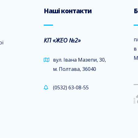
Наші контакти
Б
КП «ЖЕО №2»
п
ої
в
М
вул. Івана Мазепи, 30,
м. Полтава, 36040
(0532) 63-08-55