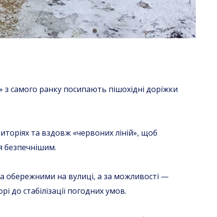
з самого ранку посипають пішохідні доріжки
торіях та вздовж «червоних ліній», щоб
я безпечнішим.
а обережними на вулиці, а за можливості —
рі до стабілізації погодних умов.