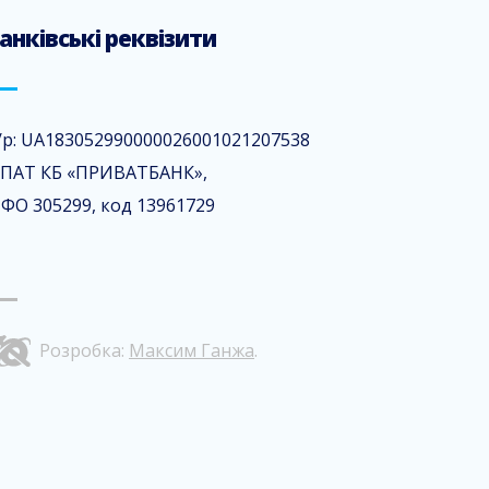
анківські реквізити
/р: UA183052990000026001021207538
 ПАТ КБ «ПРИВАТБАНК»,
ФО 305299, код 13961729
Розробка:
Максим Ганжа
.