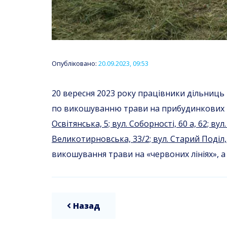
Опубліковано:
20.09.2023, 09:53
20 вересня 2023 року працівники дільниць №
по викошуванню трави на прибудинкових 
Освітянська, 5; вул. Соборності, 60 а, 62; вул.
Великотирновська, 33/2; вул. Старий Поділ, 
викошування трави на «червоних лініях», а 
Назад