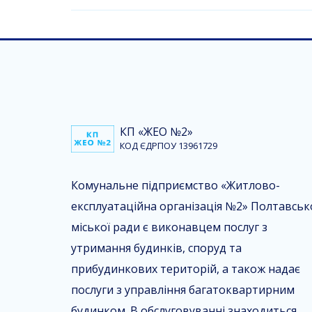
КП «ЖЕО №2»
КОД ЄДРПОУ 13961729
Комунальне підприємство «Житлово-
експлуатаційна організація №2» Полтавськ
міської ради є виконавцем послуг з
утримання будинків, споруд та
прибудинкових територій, а також надає
послуги з управління багатоквартирним
будинком. В обслуговуванні знаходиться