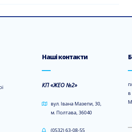
Наші контакти
Б
КП «ЖЕО №2»
п
ої
в
М
вул. Івана Мазепи, 30,
м. Полтава, 36040
(0532) 63-08-55