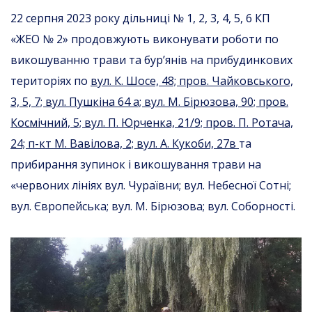
22 серпня 2023 року дільниці № 1, 2, 3, 4, 5, 6 КП
«ЖЕО № 2» продовжують виконувати роботи по
викошуванню трави та бур’янів на прибудинкових
територіях по
вул. К. Шосе, 48; пров. Чайковського,
3, 5, 7; вул. Пушкіна 64 а; вул. М. Бірюзова, 90; пров.
Космічний, 5; вул. П. Юрченка, 21/9; пров. П. Ротача,
24; п-кт М. Вавілова, 2; вул. А. Кукоби, 27в
та
прибирання зупинок і викошування трави на
«червоних лініях вул. Чураївни; вул. Небесної Сотні;
вул. Європейська; вул. М. Бірюзова; вул. Соборності.