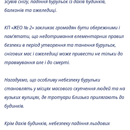
зсувів снігу
,
падіння бурульок із дахів будинків,
балконів та ожеледиці.
КП «ЖЕО № 2» закликає громадян бути обережними і
пам’ятати, що недотримання елементарних правил
безпеки в період
утворення та
танення бурульок
,
снігових мас і ожеледиці може привести не тільки до
травмування але і до смерті.
Нагадуємо, що особливу небезпеку бурульки
становлять у місцях масового скупчення людей та на
вузьких вулицях, де тротуари близько прилягають до
будинків.
Крім дахів будинків, небезпеку падіння льодових