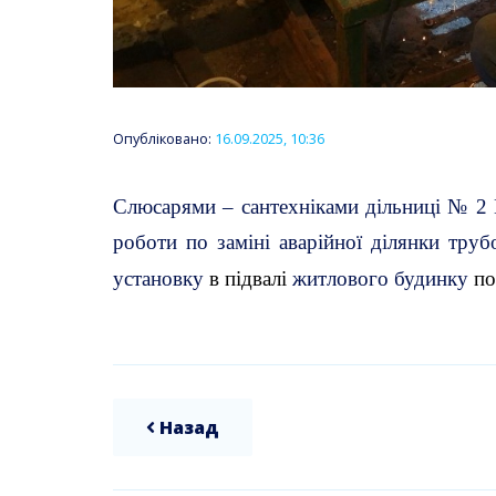
Опубліковано:
16.09.2025, 10:36
Слюсарями – сантехніками дільниці №
2
роботи по заміні аварійної ділянки тру
установку
в
підвалі
житлового
будинку
по
Назад