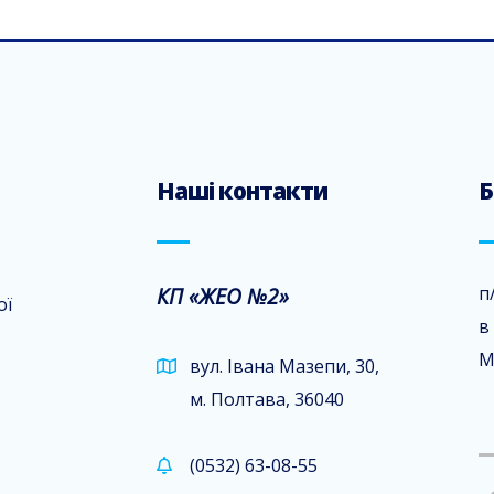
Наші контакти
Б
КП «ЖЕО №2»
п
ої
в
М
вул. Івана Мазепи, 30,
м. Полтава, 36040
(0532) 63-08-55