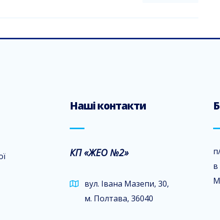
Наші контакти
Б
КП «ЖЕО №2»
п
ої
в
М
вул. Івана Мазепи, 30,
м. Полтава, 36040