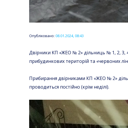
Опубліковано:
08.01.2024, 08:43
Двірники КП «ЖЕО № 2» дільниць № 1, 2, 3
прибудинкових територій та «червоних ліній
Прибирання двірниками КП «ЖЕО № 2» дільн
проводиться постійно (крім неділі).