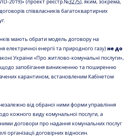
ID-2019)» (проект реєстр.№
3275
), яким, зокрема,
договорів співвласників багатоквартирних
г.
нків мають обрати модель договору на
ня електричної енергії та природного газу)
не до
Законі України «Про житлово-комунальні послуги»,
щодо запобігання виникненню та поширенню
дбачених карантином, встановленим Кабінетом
незалежно від обраної ними форми управління
одо кожного виду комунальної послуги, а
з ними договори про надання комунальних послуг
лі організації договірних відносин.