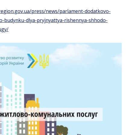
region.gov.ua/press/news/parlament-dodatkovo-
o-budynku-dlya-pryjnyattya-rishennya-shhodo-
ugy/