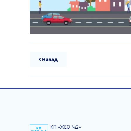
Назад
КП «ЖЕО №2»