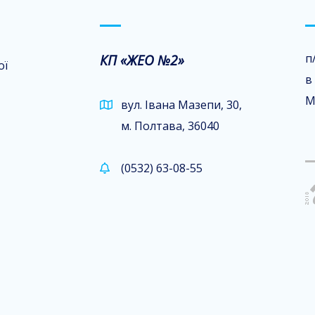
КП «ЖЕО №2»
п
ої
в
М
вул. Івана Мазепи, 30,
м. Полтава, 36040
(0532) 63-08-55