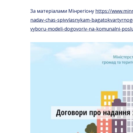
За матеріалами Мінрегіону
https://www.min
nadav-chas-spivvlasnykam-bagatokvartyrnog
vyboru-modeli-dogovoriv-na-komunalni-posl