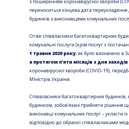
з поширенням коронавірусної хвороби (COV
переноситься кінцева дата переукладення 
будинків з виконавцями комунальних послу
Отже співвласники багатоквартирних буди
комунальні послуги (крім послуг з постачан
1 травня 2020 року
, як було визначено в 
а протягом п’яти місяців з дня заходів
коронавірусної хвороби (COVID-19), пере
Міністрів України.
Співвласники багатоквартирних будинків, 
будинком, зобов’язані прийняти рішення щ
виконавці комунальних послуг – укласти і
відповідно до обраної співвласниками моде