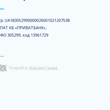
/р: UA183052990000026001021207538
 ПАТ КБ «ПРИВАТБАНК»,
ФО 305299, код 13961729
Розробка:
Максим Ганжа
.