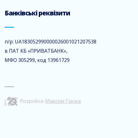
Банківські реквізити
п/р: UA183052990000026001021207538
в ПАТ КБ «ПРИВАТБАНК»,
МФО 305299, код 13961729
Розробка:
Максим Ганжа
.