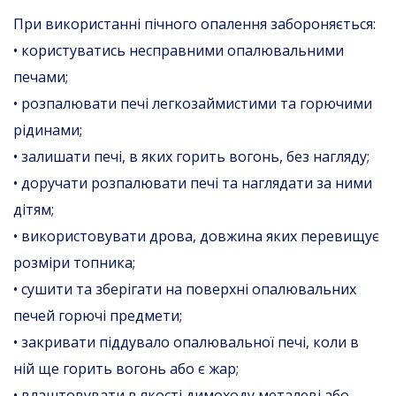
При використанні пічного опалення забороняється:
• користуватись несправними опалювальними
печами;
• розпалювати печі легкозаймистими та горючими
рідинами;
• залишати печі, в яких горить вогонь, без нагляду;
• доручати розпалювати печі та наглядати за ними
дітям;
• використовувати дрова, довжина яких перевищує
розміри топника;
• сушити та зберігати на поверхні опалювальних
печей горючі предмети;
• закривати піддувало опалювальної печі, коли в
ній ще горить вогонь або є жар;
• влаштовувати в якості димоходу металеві або