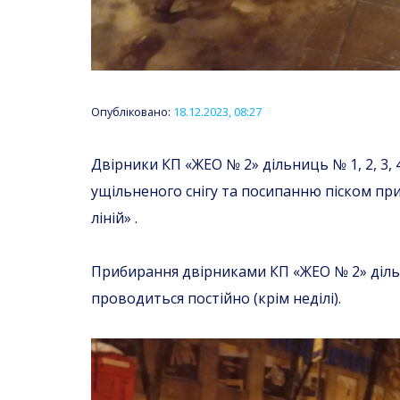
Опубліковано:
18.12.2023, 08:27
Двірники КП «ЖЕО № 2» дільниць № 1, 2, 3,
ущільненого снігу та посипанню піском пр
ліній» .
Прибирання двірниками КП «ЖЕО № 2» дільн
проводиться постійно (крім неділі).