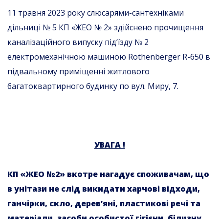
11 травня 2023 року слюсарями-сантехніками
дільниці № 5 КП «ЖЕО № 2» здійснено прочищення
каналізаційного випуску під’їзду № 2
електромеханічною машиною Rothenberger R-650 в
підвальному приміщенні житлового
багатоквартирного будинку по вул. Миру, 7.
УВАГА !
КП «ЖЕО №2» вкотре нагадує споживачам, що
в унітази не слід викидати харчові відходи,
ганчірки, скло, дерев’яні, пластикові речі та
матеріали, засоби особистої гігієни, білизну,