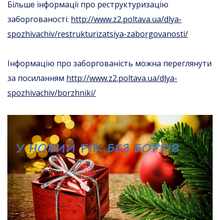
Більше інформації про реструктуризацію
заборгованості:
http://www.z2.poltava.ua/dlya-
spozhivachiv/restrukturizatsiya-zaborgovanosti/
Інформацію про заборгованість можна переглянути
за посиланням
http://www.z2.poltava.ua/dlya-
spozhivachiv/borzhniki/